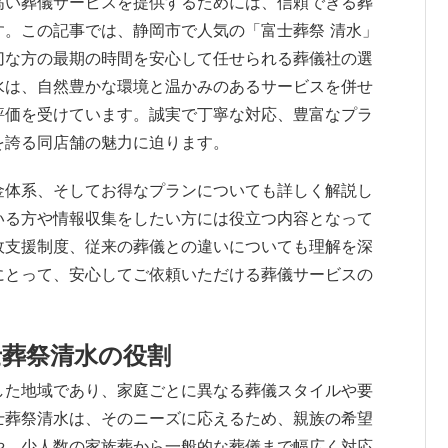
高い葬儀サービスを提供するためには、信頼できる葬
。この記事では、静岡市で人気の「富士葬祭 清水」
切な方の最期の時間を安心して任せられる葬儀社の選
水は、自然豊かな環境と温かみのあるサービスを併せ
評価を受けています。誠実で丁寧な対応、豊富なプラ
を誇る同店舗の魅力に迫ります。
金体系、そしてお得なプランについても詳しく解説し
いる方や情報収集をしたい方には役立つ内容となって
政支援制度、従来の葬儀との違いについても理解を深
にとって、安心してご依頼いただける葬儀サービスの
士葬祭清水の役割
した地域であり、家庭ごとに異なる葬儀スタイルや要
士葬祭清水は、そのニーズに応えるため、親族の希望
や、少人数の家族葬から一般的な葬儀まで幅広く対応